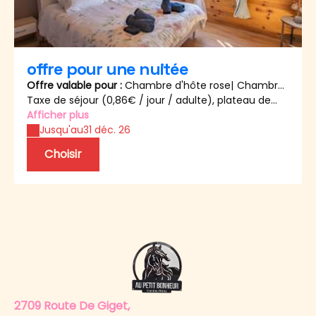
offre pour une nuitée
Offre valable pour :
Chambre d'hôte rose
|
Chambre
d'hôte bleue
Taxe de séjour (0,86€ / jour / adulte), plateau de
convivialité, bouloir, thés, café, sucre, à volonté dans
Afficher plus
la chambre et lait sur demande.
Jusqu'au
31 déc. 26
Possibilité de mettre des affaires au frigo ou
Choisir
congélateur.
Changement de linge et draps si long séjour, prévue
tous les deux jours.
2709 Route De Giget,