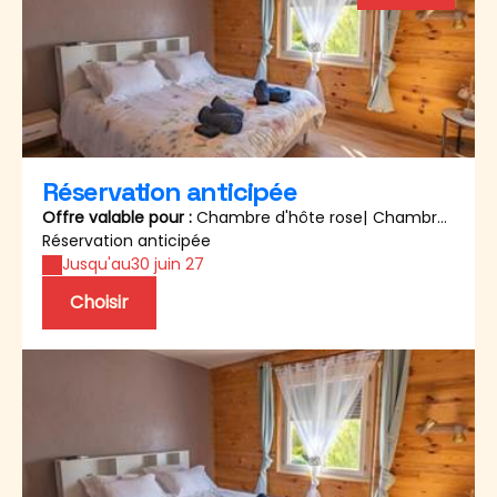
Réservation anticipée
Offre valable pour :
Chambre d'hôte rose
|
Chambre
d'hôte bleue
Réservation anticipée
|
lit parapluie Bebe
Jusqu'au
30 juin 27
Choisir