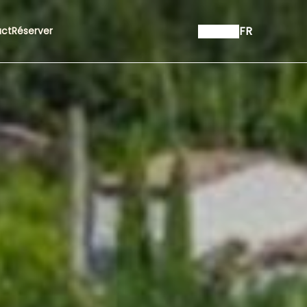
FR
ct
Réserver