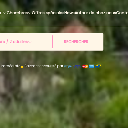
ir
Chambres
Offres spéciales
News
Autour de chez nous
Conta
re /
2
adultes
RECHERCHER
on Immédiate
Paiement sécurisé par